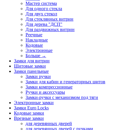
Мастер система
Для одного стекла
Для двух стекол
Для стеклянных витрин
Для дерева "ДСП"
Для раздвижных витрин
Реечные
Накладные
Кодовые
Электронные
Больше
→
Замки для витрин
Щитовые замки
Замки панельные
Замки ручки
Замки для кабин и генераторных щитов
Замки компрессионные
Ручки и аксессуары
Замки-ручки с механизмом под тяги
Электронные замки
Замки Euro Locks
Кодовые замки
Врезные замки
для деревянных дверей
для деревянных дверей с ручками