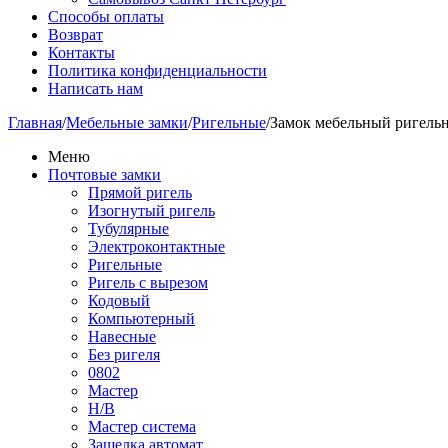
Способы оплаты
Возврат
Контакты
Политика конфиденциальности
Написать нам
Главная
/
Мебельные замки
/
Ригельные
/
Замок мебельный ригельн
Меню
Почтовые замки
Прямой ригель
Изогнутый ригель
Тубулярные
Электроконтактные
Ригельные
Ригель с вырезом
Кодовый
Компьютерный
Навесные
Без ригеля
0802
Мастер
Н/В
Мастер система
Защелка автомат