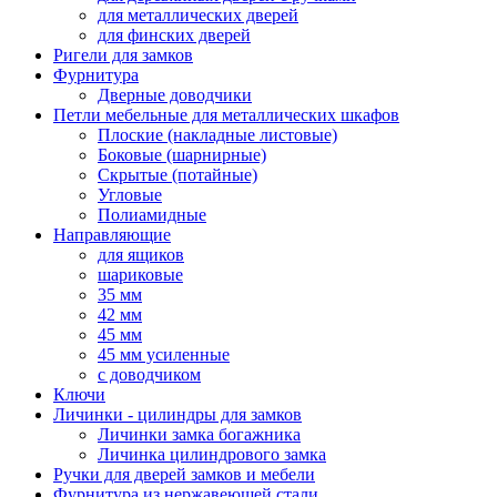
для металлических дверей
для финских дверей
Ригели для замков
Фурнитура
Дверные доводчики
Петли мебельные для металлических шкафов
Плоские (накладные листовые)
Боковые (шарнирные)
Скрытые (потайные)
Угловые
Полиамидные
Направляющие
для ящиков
шариковые
35 мм
42 мм
45 мм
45 мм усиленные
с доводчиком
Ключи
Личинки - цилиндры для замков
Личинки замка богажника
Личинка цилиндрового замка
Ручки для дверей замков и мебели
Фурнитура из нержавеющей стали