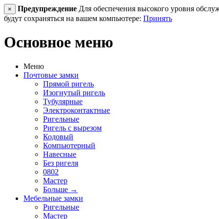
Предупреждение
Для обеспечения высокого уровня обслужив
×
будут сохраняться на вашем компьютере:
Принять
Основное меню
Меню
Почтовые замки
Прямой ригель
Изогнутый ригель
Тубулярные
Электроконтактные
Ригельные
Ригель с вырезом
Кодовый
Компьютерный
Навесные
Без ригеля
0802
Мастер
Больше
→
Мебельные замки
Ригельные
Мастер