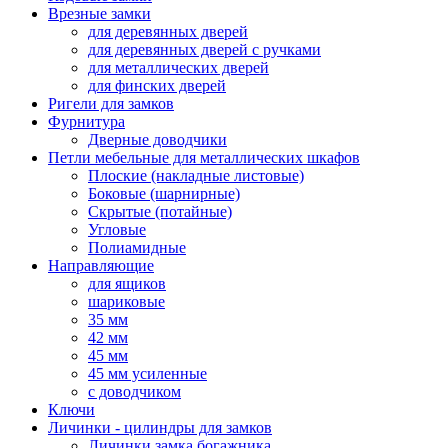
Врезные замки
для деревянных дверей
для деревянных дверей с ручками
для металлических дверей
для финских дверей
Ригели для замков
Фурнитура
Дверные доводчики
Петли мебельные для металлических шкафов
Плоские (накладные листовые)
Боковые (шарнирные)
Скрытые (потайные)
Угловые
Полиамидные
Направляющие
для ящиков
шариковые
35 мм
42 мм
45 мм
45 мм усиленные
с доводчиком
Ключи
Личинки - цилиндры для замков
Личинки замка богажника