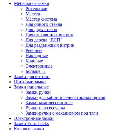
Мебельные замки
Ригельные
Мастер
Мастер система
Для одного стекла
Для двух стекол
Для стеклянных витрин
Для дерева "ДСП"
Для раздвижных витрин
Реечные
Накладные
Кодовые
Электронные
Больше
→
Замки для витрин
Щитовые замки
Замки панельные
Замки ручки
Замки для кабин и генераторных щитов
Замки компрессионные
Ручки и аксессуары
Замки-ручки с механизмом под тяги
Электронные замки
Замки Euro Locks
Кодовые замки