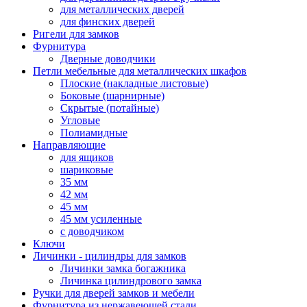
для металлических дверей
для финских дверей
Ригели для замков
Фурнитура
Дверные доводчики
Петли мебельные для металлических шкафов
Плоские (накладные листовые)
Боковые (шарнирные)
Скрытые (потайные)
Угловые
Полиамидные
Направляющие
для ящиков
шариковые
35 мм
42 мм
45 мм
45 мм усиленные
с доводчиком
Ключи
Личинки - цилиндры для замков
Личинки замка богажника
Личинка цилиндрового замка
Ручки для дверей замков и мебели
Фурнитура из нержавеющей стали