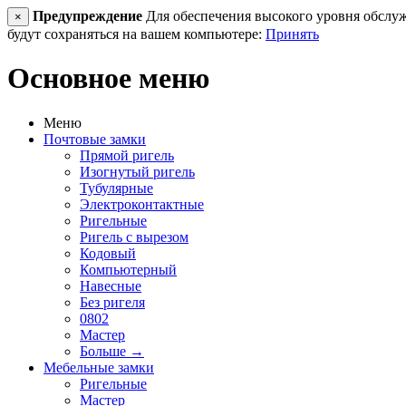
Предупреждение
Для обеспечения высокого уровня обслужив
×
будут сохраняться на вашем компьютере:
Принять
Основное меню
Меню
Почтовые замки
Прямой ригель
Изогнутый ригель
Тубулярные
Электроконтактные
Ригельные
Ригель с вырезом
Кодовый
Компьютерный
Навесные
Без ригеля
0802
Мастер
Больше
→
Мебельные замки
Ригельные
Мастер