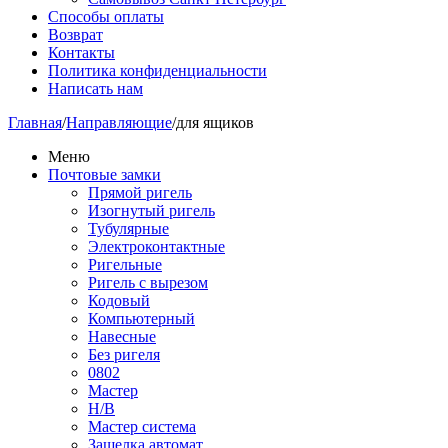
Способы оплаты
Возврат
Контакты
Политика конфиденциальности
Написать нам
Главная
/
Направляющие
/
для ящиков
Меню
Почтовые замки
Прямой ригель
Изогнутый ригель
Тубулярные
Электроконтактные
Ригельные
Ригель с вырезом
Кодовый
Компьютерный
Навесные
Без ригеля
0802
Мастер
Н/В
Мастер система
Защелка автомат