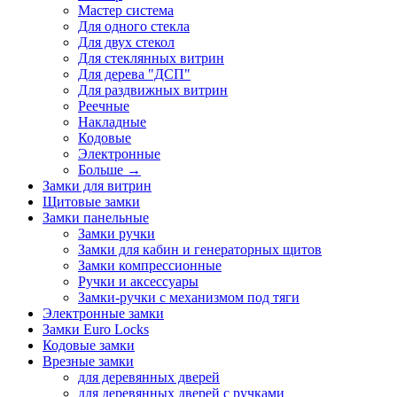
Мастер система
Для одного стекла
Для двух стекол
Для стеклянных витрин
Для дерева "ДСП"
Для раздвижных витрин
Реечные
Накладные
Кодовые
Электронные
Больше
→
Замки для витрин
Щитовые замки
Замки панельные
Замки ручки
Замки для кабин и генераторных щитов
Замки компрессионные
Ручки и аксессуары
Замки-ручки с механизмом под тяги
Электронные замки
Замки Euro Locks
Кодовые замки
Врезные замки
для деревянных дверей
для деревянных дверей с ручками