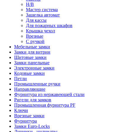
Н/В
Мастер система
Защелка автомат
Для кассы
Для пожарных шкафов
Крышка чехол
Врезные
С ручкой
Мебельные замки
Замки для витрин
Щитовые замки
Замки панельные
Электронные замки
Кодовые замки
Петли
Промышленные ручки
Направляющие
Фурнитура из нержавеющей стали
Ригели для замков
Промышленная фурнитура PF
Ключи
Врезные замки
Фурнитура
Замки Euro-Locks
Личинки - цилиндры