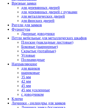
Врезные замки
для деревянных дверей
для деревянных дверей с ручками
для металлических дверей
для финских дверей
Ригели для замков
Фурнитура
Дверные доводчики
Петли мебельные для металлических шкафов
Плоские (накладные листовые)
Боковые (шарнирные)
Скрытые (потайные)
Угловые
Полиамидные
Направляющие
для ящиков
шариковые
35 мм
42 мм
45 мм
45 мм усиленные
с доводчиком
Ключи
Личинки - цилиндры для замков
Личинки замка богажника