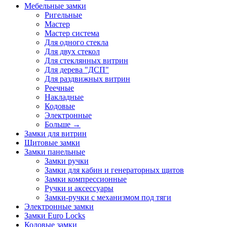
Мебельные замки
Ригельные
Мастер
Мастер система
Для одного стекла
Для двух стекол
Для стеклянных витрин
Для дерева "ДСП"
Для раздвижных витрин
Реечные
Накладные
Кодовые
Электронные
Больше
→
Замки для витрин
Щитовые замки
Замки панельные
Замки ручки
Замки для кабин и генераторных щитов
Замки компрессионные
Ручки и аксессуары
Замки-ручки с механизмом под тяги
Электронные замки
Замки Euro Locks
Кодовые замки