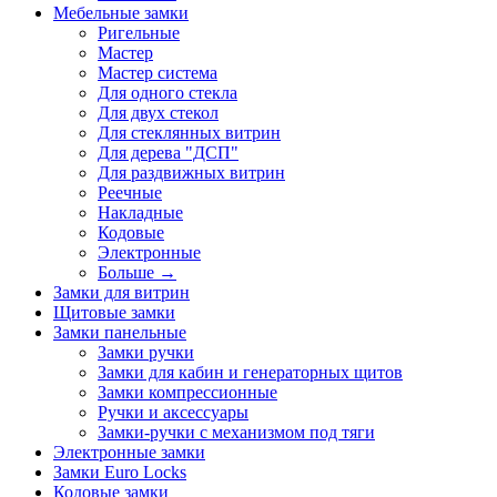
Мебельные замки
Ригельные
Мастер
Мастер система
Для одного стекла
Для двух стекол
Для стеклянных витрин
Для дерева "ДСП"
Для раздвижных витрин
Реечные
Накладные
Кодовые
Электронные
Больше
→
Замки для витрин
Щитовые замки
Замки панельные
Замки ручки
Замки для кабин и генераторных щитов
Замки компрессионные
Ручки и аксессуары
Замки-ручки с механизмом под тяги
Электронные замки
Замки Euro Locks
Кодовые замки