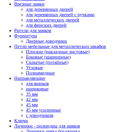
Врезные замки
для деревянных дверей
для деревянных дверей с ручками
для металлических дверей
для финских дверей
Ригели для замков
Фурнитура
Дверные доводчики
Петли мебельные для металлических шкафов
Плоские (накладные листовые)
Боковые (шарнирные)
Скрытые (потайные)
Угловые
Полиамидные
Направляющие
для ящиков
шариковые
35 мм
42 мм
45 мм
45 мм усиленные
с доводчиком
Ключи
Личинки - цилиндры для замков
Личинки замка богажника