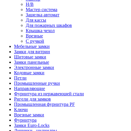
Н/В
Мастер система
Защелка автомат
Для кассы
Для пожарных шкафов
Крышка чехол
Врезные
С ручкой
Мебельные замки
Замки для витрин
Щитовые замки
Замки панельные
Электронные замки
Кодовые замки
Петли
Промышленные ручки
Направляющие
Фурнитура из нержавеющей стали
Ригели для замков
Промышленная фурнитура PF
Ключи
Врезные замки
Фурнитура
Замки Euro-Locks
Личинки - цилиндры