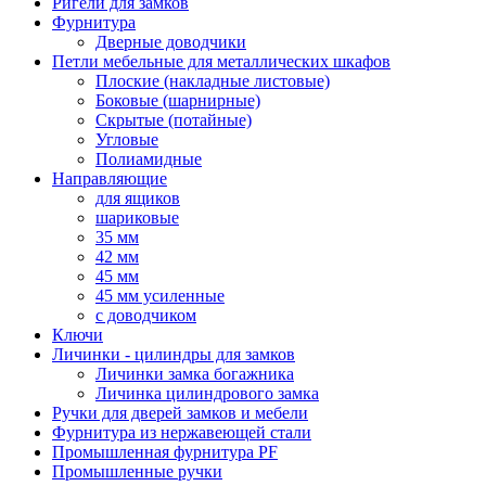
Ригели для замков
Фурнитура
Дверные доводчики
Петли мебельные для металлических шкафов
Плоские (накладные листовые)
Боковые (шарнирные)
Скрытые (потайные)
Угловые
Полиамидные
Направляющие
для ящиков
шариковые
35 мм
42 мм
45 мм
45 мм усиленные
с доводчиком
Ключи
Личинки - цилиндры для замков
Личинки замка богажника
Личинка цилиндрового замка
Ручки для дверей замков и мебели
Фурнитура из нержавеющей стали
Промышленная фурнитура PF
Промышленные ручки