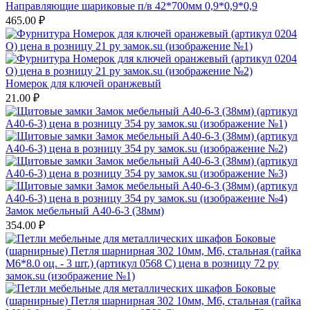
Направляющие шариковые п/в 42*700мм 0,9*0,9*0,9
465.00
₽
Номерок для ключей оранжевый
21.00
₽
Замок мебельный A40-6-3 (38мм)
354.00
₽