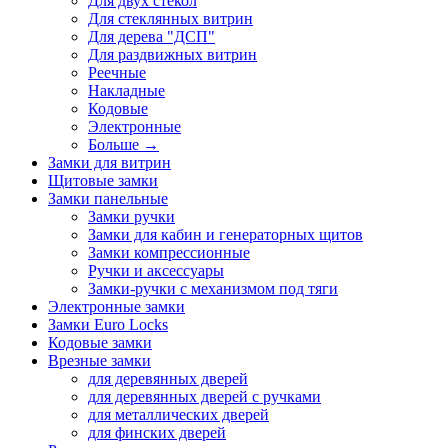
Для двух стекол
Для стеклянных витрин
Для дерева "ДСП"
Для раздвижных витрин
Реечные
Накладные
Кодовые
Электронные
Больше
→
Замки для витрин
Щитовые замки
Замки панельные
Замки ручки
Замки для кабин и генераторных щитов
Замки компрессионные
Ручки и аксессуары
Замки-ручки с механизмом под тяги
Электронные замки
Замки Euro Locks
Кодовые замки
Врезные замки
для деревянных дверей
для деревянных дверей с ручками
для металлических дверей
для финских дверей