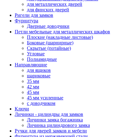
для металлических дверей
для финских дверей
Ригели для замков
Фурнитура
Дверные доводчики
Петли мебельные для металлических шкафов
Плоские (накладные листовые)
Боковые (шарнирные)
Скрытые (потайные)
Угловые
Полиамидные
Направляющие
для ящиков
шариковые
35 мм
42 мм
45 мм
45 мм усиленные
с доводчиком
Ключи
Личинки - цилиндры для замков
Личинки замка богажника
Личинка цилиндрового замка
Ручки для дверей замков и мебели
Фурнитура из нержавеющей стали