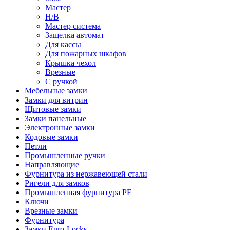
Мастер
Н/В
Мастер система
Защелка автомат
Для кассы
Для пожарных шкафов
Крышка чехол
Врезные
С ручкой
Мебельные замки
Замки для витрин
Щитовые замки
Замки панельные
Электронные замки
Кодовые замки
Петли
Промышленные ручки
Направляющие
Фурнитура из нержавеющей стали
Ригели для замков
Промышленная фурнитура PF
Ключи
Врезные замки
Фурнитура
Замки Euro-Locks