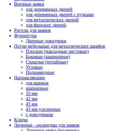
Врезные замки
для деревянных дверей
для деревянных дверей с ручками
для металлических дверей
для финских дверей
Ригели для замков
Фурнитура
Дверные доводчики
Петли мебельные для металлических шкафов
Плоские (накладные листовые)
Боковые (шарнирные)
Скрытые (потайные)
Угловые
Полиамидные
Направляющие
для ящиков
шариковые
35 мм
42 мм
45 мм
45 мм усиленные
с доводчиком
Ключи
Личинки - цилиндры для замков
Личинки замка богажника