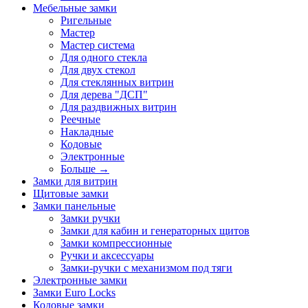
Мебельные замки
Ригельные
Мастер
Мастер система
Для одного стекла
Для двух стекол
Для стеклянных витрин
Для дерева "ДСП"
Для раздвижных витрин
Реечные
Накладные
Кодовые
Электронные
Больше
→
Замки для витрин
Щитовые замки
Замки панельные
Замки ручки
Замки для кабин и генераторных щитов
Замки компрессионные
Ручки и аксессуары
Замки-ручки с механизмом под тяги
Электронные замки
Замки Euro Locks
Кодовые замки