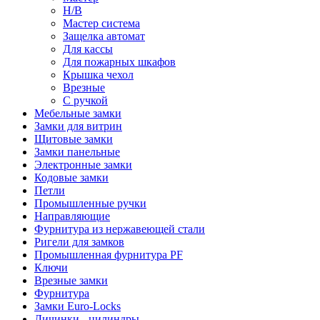
Н/В
Мастер система
Защелка автомат
Для кассы
Для пожарных шкафов
Крышка чехол
Врезные
С ручкой
Мебельные замки
Замки для витрин
Щитовые замки
Замки панельные
Электронные замки
Кодовые замки
Петли
Промышленные ручки
Направляющие
Фурнитура из нержавеющей стали
Ригели для замков
Промышленная фурнитура PF
Ключи
Врезные замки
Фурнитура
Замки Euro-Locks
Личинки - цилиндры