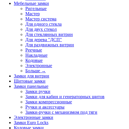
Мебельные замки
Ригельные
Мастер
Мастер система
Для одного стекла
Для двух стекол
Для стеклянных витрин
Для дерева "ДСП"
Для раздвижных витрин
Реечные
Накладные
Кодовые
Электронные
Больше
→
Замки для витрин
Щитовые замки
Замки панельные
Замки ручки
Замки для кабин и генераторных щитов
Замки компрессионные
Ручки и аксессуары
Замки-ручки с механизмом под тяги
Электронные замки
Замки Euro Locks
Кодовые замки