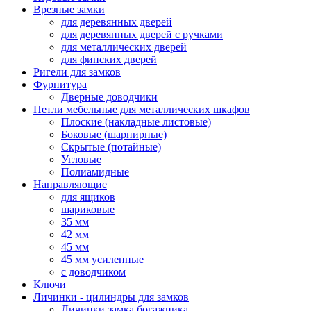
Врезные замки
для деревянных дверей
для деревянных дверей с ручками
для металлических дверей
для финских дверей
Ригели для замков
Фурнитура
Дверные доводчики
Петли мебельные для металлических шкафов
Плоские (накладные листовые)
Боковые (шарнирные)
Скрытые (потайные)
Угловые
Полиамидные
Направляющие
для ящиков
шариковые
35 мм
42 мм
45 мм
45 мм усиленные
с доводчиком
Ключи
Личинки - цилиндры для замков
Личинки замка богажника