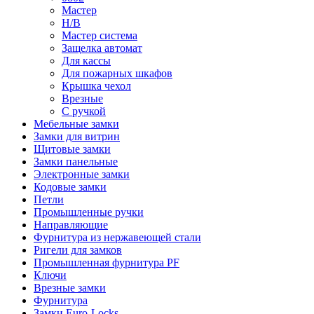
Мастер
Н/В
Мастер система
Защелка автомат
Для кассы
Для пожарных шкафов
Крышка чехол
Врезные
С ручкой
Мебельные замки
Замки для витрин
Щитовые замки
Замки панельные
Электронные замки
Кодовые замки
Петли
Промышленные ручки
Направляющие
Фурнитура из нержавеющей стали
Ригели для замков
Промышленная фурнитура PF
Ключи
Врезные замки
Фурнитура
Замки Euro-Locks