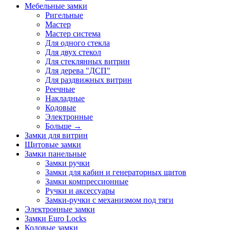
Мебельные замки
Ригельные
Мастер
Мастер система
Для одного стекла
Для двух стекол
Для стеклянных витрин
Для дерева "ДСП"
Для раздвижных витрин
Реечные
Накладные
Кодовые
Электронные
Больше
→
Замки для витрин
Щитовые замки
Замки панельные
Замки ручки
Замки для кабин и генераторных щитов
Замки компрессионные
Ручки и аксессуары
Замки-ручки с механизмом под тяги
Электронные замки
Замки Euro Locks
Кодовые замки