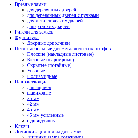
Врезные замки
для деревянных дверей
для деревянных дверей с ручками
для металлических дверей
для финских дверей
Ригели для замков
Фурнитура
Дверные доводчики
Петли мебельные для металлических шкафов
Плоские (накладные листовые)
Боковые (шарнирные)
Скрытые (потайные)
Угловые
Полиамидные
Направляющие
для ящиков
шариковые
35 мм
42 мм
45 мм
45 мм усиленные
с доводчиком
Ключи
Личинки - цилиндры для замков
Личинки замка богажника