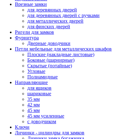
Врезные замки
для деревянных дверей
для деревянных дверей с ручками
для металлических дверей
для финских дверей
Ригели для замков
Фурнитура
Дверные доводчики
Петли мебельные для металлических шкафов
Плоские (накладные листовые)
Боковые (шарнирные)
Скрытые (потайные)
Угловые
Полиамидные
Направляющие
для ящиков
шариковые
35 мм
42 мм
45 мм
45 мм усиленные
с доводчиком
Ключи
Личинки - цилиндры для замков
Личинки замка богажника