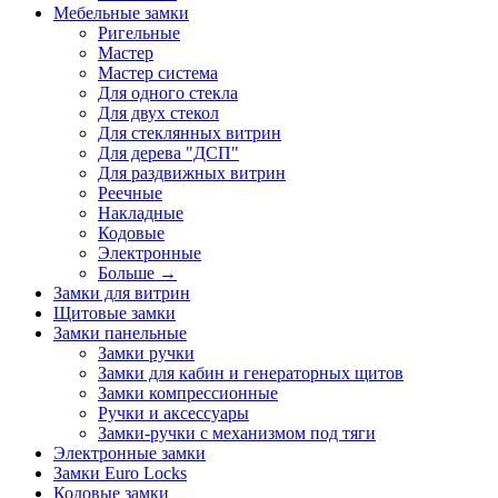
Мебельные замки
Ригельные
Мастер
Мастер система
Для одного стекла
Для двух стекол
Для стеклянных витрин
Для дерева "ДСП"
Для раздвижных витрин
Реечные
Накладные
Кодовые
Электронные
Больше
→
Замки для витрин
Щитовые замки
Замки панельные
Замки ручки
Замки для кабин и генераторных щитов
Замки компрессионные
Ручки и аксессуары
Замки-ручки с механизмом под тяги
Электронные замки
Замки Euro Locks
Кодовые замки