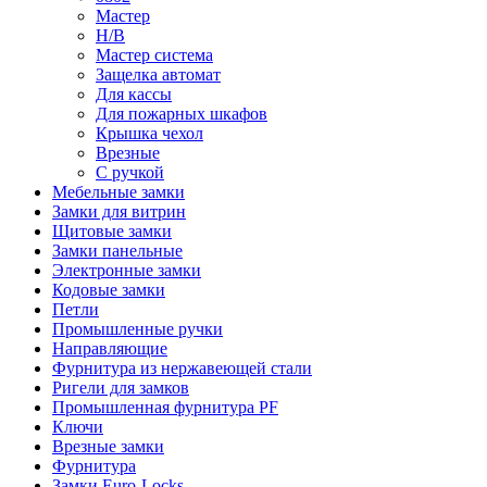
Мастер
Н/В
Мастер система
Защелка автомат
Для кассы
Для пожарных шкафов
Крышка чехол
Врезные
С ручкой
Мебельные замки
Замки для витрин
Щитовые замки
Замки панельные
Электронные замки
Кодовые замки
Петли
Промышленные ручки
Направляющие
Фурнитура из нержавеющей стали
Ригели для замков
Промышленная фурнитура PF
Ключи
Врезные замки
Фурнитура
Замки Euro-Locks