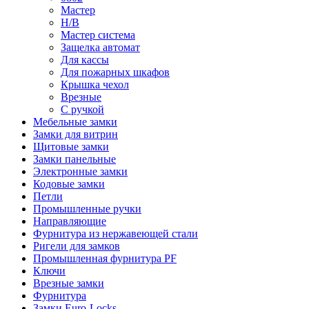
Мастер
Н/В
Мастер система
Защелка автомат
Для кассы
Для пожарных шкафов
Крышка чехол
Врезные
С ручкой
Мебельные замки
Замки для витрин
Щитовые замки
Замки панельные
Электронные замки
Кодовые замки
Петли
Промышленные ручки
Направляющие
Фурнитура из нержавеющей стали
Ригели для замков
Промышленная фурнитура PF
Ключи
Врезные замки
Фурнитура
Замки Euro-Locks