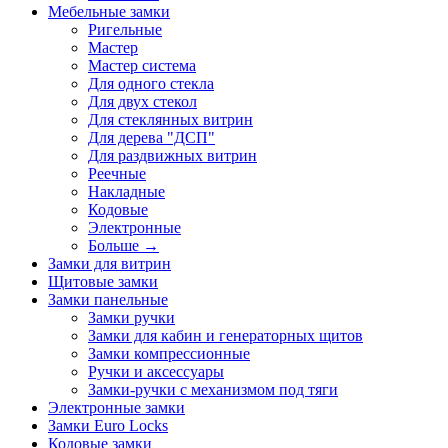
Мебельные замки
Ригельные
Мастер
Мастер система
Для одного стекла
Для двух стекол
Для стеклянных витрин
Для дерева "ДСП"
Для раздвижных витрин
Реечные
Накладные
Кодовые
Электронные
Больше
→
Замки для витрин
Щитовые замки
Замки панельные
Замки ручки
Замки для кабин и генераторных щитов
Замки компрессионные
Ручки и аксессуары
Замки-ручки с механизмом под тяги
Электронные замки
Замки Euro Locks
Кодовые замки