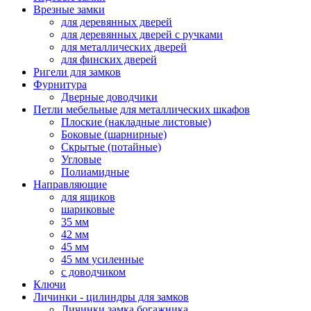
Врезные замки
для деревянных дверей
для деревянных дверей с ручками
для металлических дверей
для финских дверей
Ригели для замков
Фурнитура
Дверные доводчики
Петли мебельные для металлических шкафов
Плоские (накладные листовые)
Боковые (шарнирные)
Скрытые (потайные)
Угловые
Полиамидные
Направляющие
для ящиков
шариковые
35 мм
42 мм
45 мм
45 мм усиленные
с доводчиком
Ключи
Личинки - цилиндры для замков
Личинки замка богажника